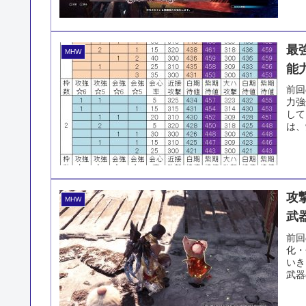
最
MHW
能
前回
力強
して
は、
攻
MHW
武
前回
化・
いき
武器