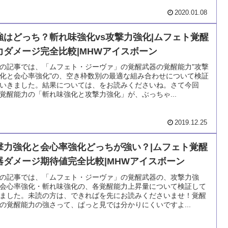
2020.01.08
強はどっち？斬れ味強化vs攻撃力強化|ムフェト覚醒
力ダメージ完全比較|MHWアイスボーン
の記事では、「ムフェト・ジーヴァ」の覚醒武器の覚醒能力"攻撃
化と会心率強化"の、空き枠数別の最適な組み合わせについて検証
いきました。結果については、をお読みくださいね。さて今回
覚醒能力の「斬れ味強化と攻撃力強化」が、ぶっちゃ...
2019.12.25
撃力強化と会心率強化どっちが強い？|ムフェト覚醒
器ダメージ期待値完全比較|MHWアイスボーン
の記事では、「ムフェト・ジーヴァ」の覚醒武器の、攻撃力強
会心率強化・斬れ味強化の、各覚醒能力上昇量について検証して
ました。未読の方は、できればを先にお読みくださいませ！覚醒
の覚醒能力の強さって、ぱっと見では分かりにくいですよ...