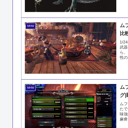
ム
MHW
比
1/
武器
ら、
性の
ム
MHW
グ
ムフ
たで
味強
麻痺