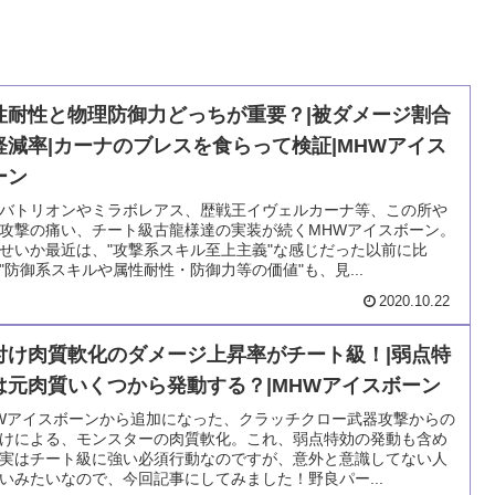
性耐性と物理防御力どっちが重要？|被ダメージ割合
軽減率|カーナのブレスを食らって検証|MHWアイス
ーン
バトリオンやミラボレアス、歴戦王イヴェルカーナ等、この所や
攻撃の痛い、チート級古龍様達の実装が続くMHWアイスボーン。
せいか最近は、"攻撃系スキル至上主義"な感じだった以前に比
"防御系スキルや属性耐性・防御力等の価値"も、見...
2020.10.22
付け肉質軟化のダメージ上昇率がチート級！|弱点特
は元肉質いくつから発動する？|MHWアイスボーン
Wアイスボーンから追加になった、クラッチクロー武器攻撃からの
けによる、モンスターの肉質軟化。これ、弱点特効の発動も含め
実はチート級に強い必須行動なのですが、意外と意識してない人
いみたいなので、今回記事にしてみました！野良パー...