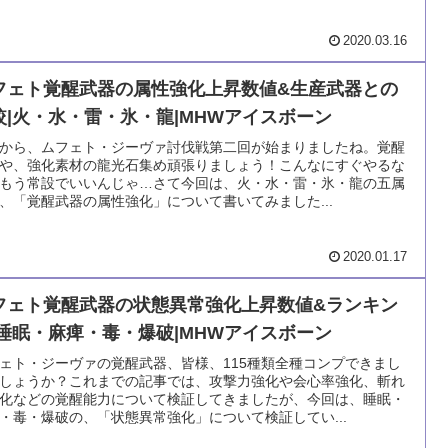
2020.03.16
フェト覚醒武器の属性強化上昇数値&生産武器との
較|火・水・雷・氷・龍|MHWアイスボーン
24から、ムフェト・ジーヴァ討伐戦第二回が始まりましたね。覚醒
や、強化素材の龍光石集め頑張りましょう！こんなにすぐやるな
もう常設でいいんじゃ…さて今回は、火・水・雷・氷・龍の五属
、「覚醒武器の属性強化」について書いてみました...
2020.01.17
フェト覚醒武器の状態異常強化上昇数値&ランキン
|睡眠・麻痺・毒・爆破|MHWアイスボーン
ェト・ジーヴァの覚醒武器、皆様、115種類全種コンプできまし
しょうか？これまでの記事では、攻撃力強化や会心率強化、斬れ
化などの覚醒能力について検証してきましたが、今回は、睡眠・
・毒・爆破の、「状態異常強化」について検証してい...