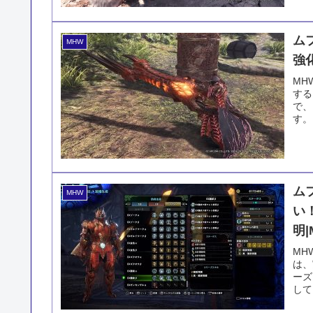
ム
MHW
強
MH
する
で、
す。
ム
MHW
い
明
MH
は、
ーズ
して