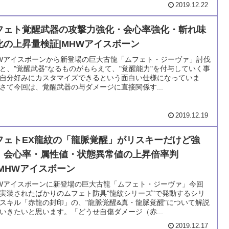
2019.12.22
フェト覚醒武器の攻撃力強化・会心率強化・斬れ味
化の上昇量検証|MHWアイスボーン
Wアイスボーンから新登場の巨大古龍「ムフェト・ジーヴァ」討伐
と、"覚醒武器"なるものがもらえて、"覚醒能力"を付与していく事
自分好みにカスタマイズできるという面白い仕様になっていま
さて今回は、覚醒武器の与ダメージに直接関係す...
2019.12.19
フェトEX龍紋の「龍脈覚醒」がリスキーだけど強
！会心率・属性値・状態異常値の上昇倍率判
|MHWアイスボーン
Wアイスボーンに新登場の巨大古龍「ムフェト・ジーヴァ」今回
実装されたばかりのムフェト防具"龍紋シリーズ"で発動するシリ
スキル「赤龍の封印」の、"龍脈覚醒&真・龍脈覚醒"について解説
いきたいと思います。「どうせ自傷ダメージ（赤...
2019.12.17