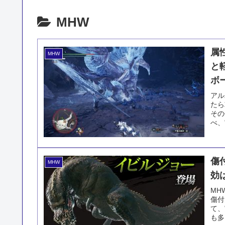
MHW
属
MHW
と
ボ
アル
たら
その
べ、
傷
MHW
効
MH
傷付
て、
も多