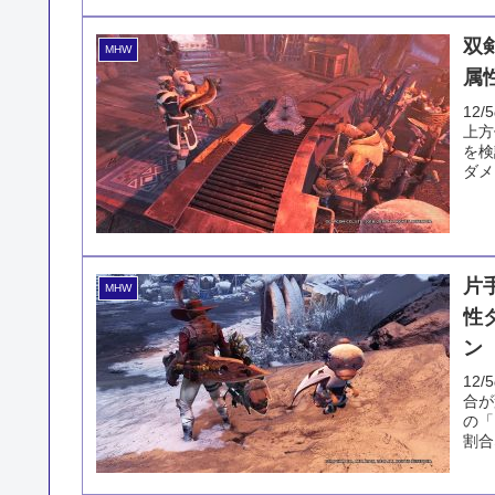
双
MHW
属
12
上方
を検
ダメ
片
MHW
性
ン
12
合が
の「
割合