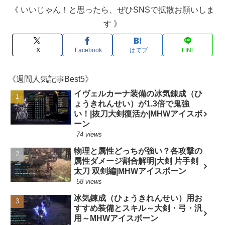
《 いいじゃん！と思ったら、ぜひSNSで拡散お願いしま
す 》
X
Facebook
はてブ
LINE
《週間人気記事Best5》
イヴェルカーナ装備の冰気錬成（ひ
ょうきれんせい）が1.3倍で鬼強
い！|抜刀大剣復活か|MHWアイスボ
ーン
74 views
物理と属性どっちが強い？各攻撃の
属性ダメージ割合解明|大剣 片手剣
太刀 双剣編|MHWアイスボーン
58 views
冰気錬成（ひょうきれんせい）用お
すすめ装備とスキル～大剣・弓・汎
用～MHWアイスボーン