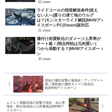
52 views
ライドコールの指笛解放条件|使え
ない人へ|渡りの凍て地のウルグ
は？|モンスターライド解説|MHWア
イスボーンPC(Steam)版対応
31 views
傷付け肉質軟化のダメージ上昇率が
チート級！|弱点特効は元肉質いく
つから発動する？|MHWアイスボー
ン
30 views
双剣の属性攻撃が鬼強化！アップデート
第二弾前後の属性ダメージ割合比
較|MHWアイスボーン
ムフェト覚醒武器の攻撃力強化・会心率
強化・斬れ味強化の上昇量検証|MHWア
イスボーン