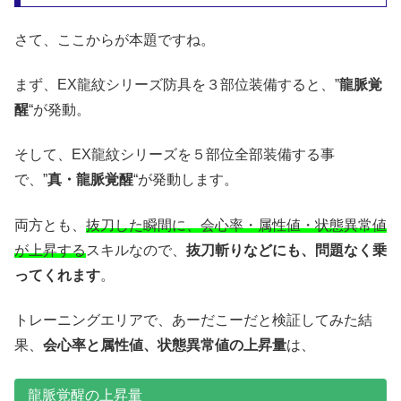
さて、ここからが本題ですね。
まず、EX龍紋シリーズ防具を３部位装備すると、”
龍脈覚
醒
“が発動。
そして、EX龍紋シリーズを５部位全部装備する事
で、”
真・龍脈覚醒
“が発動します。
両方とも、
抜刀した瞬間に、会心率・属性値・状態異常値
が上昇する
スキルなので、
抜刀斬りなどにも、問題なく乗
ってくれます
。
トレーニングエリアで、あーだこーだと検証してみた結
果、
会心率と属性値、状態異常値の上昇量
は、
龍脈覚醒の上昇量