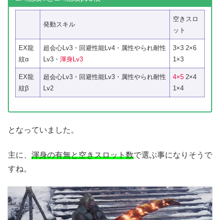
空きスロ
発動スキル
ット
EX龍
超会心Lv3・回避性能Lv4・属性やられ耐性
3×3 2×6
紋α
Lv3・
渾身Lv3
1×3
EX龍
超会心Lv3・回避性能Lv3・属性やられ耐性
4×5
2×4
紋β
Lv2
1×4
となっていました。
主に、
渾身の有無と空きスロット数
で選ぶ事になりそうで
すね。