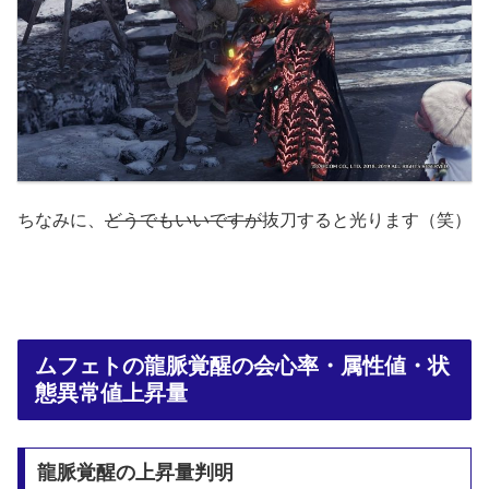
ちなみに、
どうでもいいですが
抜刀すると光ります（笑）
ムフェトの龍脈覚醒の会心率・属性値・状
態異常値上昇量
龍脈覚醒の上昇量判明