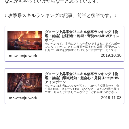
なんかもやっていけたらなーと思っています。
↓ 攻撃系スキルランキングの記事、前半と後半です。↓
ダメージ上昇系全26スキル倍率ランキング【物
理・前編】|挑戦者・砲術・守勢etc|MHWアイス
ボーン
モンハンって、本当にスキルが多いですよね。アイスボー
ンになってから、さらに種類が増えたり効果に変更があっ
たりで、概要を把握するだけでも一苦労です。そこで今回
は、モンハンワールドアイスボーンに登場する、物理ダメ
2019.10.30
mhw.tenju.work
ージ上昇系スキル全26種類の、ダ...
ダメージ上昇系全26スキル倍率ランキング【物
理・後編】|弱点特効・超会心・見切りetc|MHW
アイスボーン
モンハンは本当にスキルが多く、しかも「攻撃力+○○、会
心率+○○%、ダメージ○○倍」などなど、スキル効果も様々
です。ちゃんと計算してみないと、どれが強いのかさっぱ
りなんですよね。そこで、挫折しそうになりながら、モン
2019.11.03
mhw.tenju.work
ハンワールドアイスボーンに...