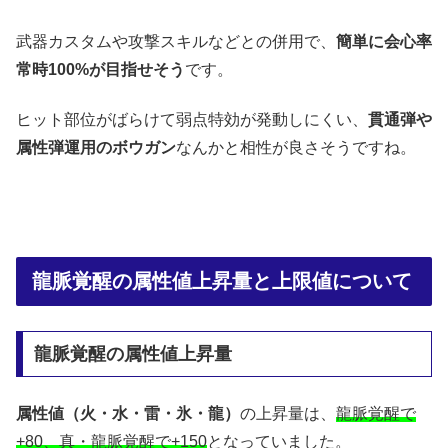
武器カスタムや攻撃スキルなどとの併用で、
簡単に会心率
常時100%が目指せそう
です。
ヒット部位がばらけて弱点特効が発動しにくい、
貫通弾や
属性弾運用のボウガン
なんかと相性が良さそうですね。
龍脈覚醒の属性値上昇量と上限値について
龍脈覚醒の属性値上昇量
属性値（火・水・雷・氷・龍）
の上昇量は、
龍脈覚醒で
+80、真・龍脈覚醒で+150
となっていました。