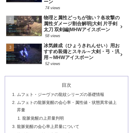
ーン
74 views
物理と属性どっちが強い？各攻撃の
属性ダメージ割合解明|大剣 片手剣
太刀 双剣編|MHWアイスボーン
58 views
冰気錬成（ひょうきれんせい）用お
すすめ装備とスキル～大剣・弓・汎
用～MHWアイスボーン
52 views
目次
ムフェト・ジーヴァの龍紋シリーズの基礎情報
ムフェトの龍脈覚醒の会心率・属性値・状態異常値上
昇量
龍脈覚醒の上昇量判明
龍脈覚醒の会心率上昇量について