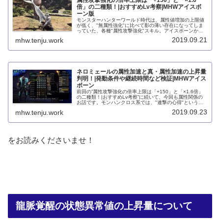
倍」の二種類！|おすすめLv考察|MHWアイスボ
ーン版
モンスターハンターワールド時代は、属性値増加の上限値
が低く、"無属性強化"に比べて影の薄い存在になってしま
っていた、各種"属性攻撃強化"スキル。アイスボーンから
は、その上限値がかなり上がっていますし、武器の元々の
2019.09.21
mhw.tenju.work
属性値が低い場合のケアまでさ...
ネロミェールの属性加速と真・属性加速の上昇量
判明！|発動条件や継続時間など検証|MHWアイス
ボーン
前回の”属性攻撃強化の倍率上限は「+150」と「×1.6倍」
の二種類！|おすすめLv考察”に続いて、今回も属性関係の
お話です。モンハンクロス系では、"連撃の心得"という、
連続攻撃で会心率が上がるスキルがありましたが、アイス
2019.09.23
mhw.tenju.work
ボーンでは、その属...
をお読みくださいませ！
龍脈覚醒の状態異常値の上昇量について