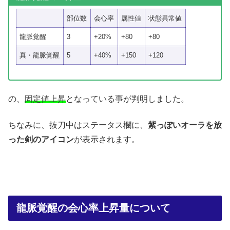
部位数
会心率
属性値
状態異常値
龍脈覚醒
3
+20%
+80
+80
真・龍脈覚醒
5
+40%
+150
+120
の、
固定値上昇
となっている事が判明しました。
ちなみに、抜刀中はステータス欄に、
紫っぽいオーラを放
った剣のアイコン
が表示されます。
龍脈覚醒の会心率上昇量について