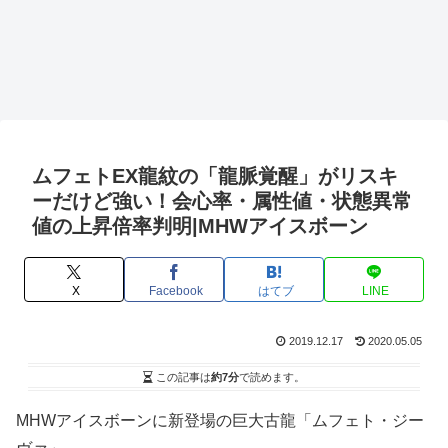
ムフェトEX龍紋の「龍脈覚醒」がリスキ
ーだけど強い！会心率・属性値・状態異常
値の上昇倍率判明|MHWアイスボーン
X
Facebook
はてブ
LINE
2019.12.17
2020.05.05
この記事は
約7分
で読めます。
MHWアイスボーンに新登場の巨大古龍「ムフェト・ジー