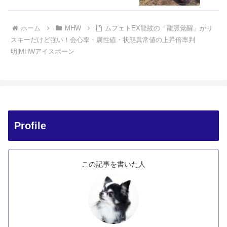
ホーム
MHW
ムフェトEX龍紋の「龍脈覚醒」がリ
スキーだけど強い！会心率・属性値・状態異常値の上昇倍率判
明|MHWアイスボーン
Profile
この記事を書いた人