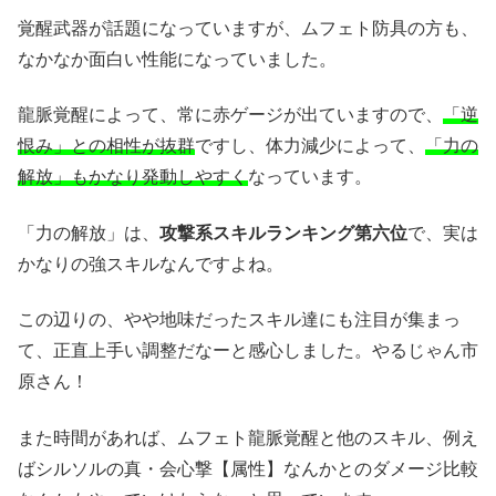
覚醒武器が話題になっていますが、ムフェト防具の方も、
なかなか面白い性能になっていました。
龍脈覚醒によって、常に赤ゲージが出ていますので、
「逆
恨み」との相性が抜群
ですし、体力減少によって、
「力の
解放」もかなり発動しやすく
なっています。
「力の解放」は、
攻撃系スキルランキング第六位
で、実は
かなりの強スキルなんですよね。
この辺りの、やや地味だったスキル達にも注目が集まっ
て、正直上手い調整だなーと感心しました。やるじゃん市
原さん！
また時間があれば、ムフェト龍脈覚醒と他のスキル、例え
ばシルソルの真・会心撃【属性】なんかとのダメージ比較