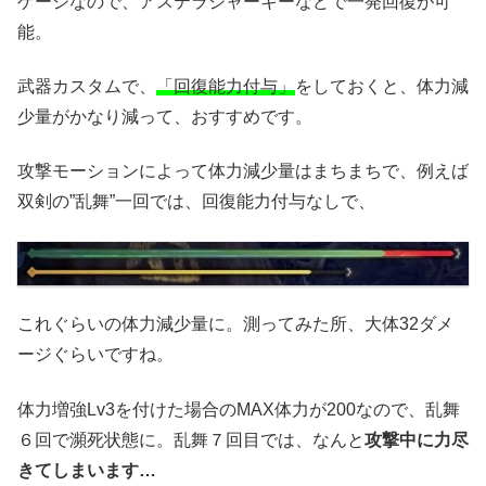
ゲージなので、アステラジャーキーなどで一発回復が可
能。
武器カスタムで、
「回復能力付与」
をしておくと、体力減
少量がかなり減って、おすすめです。
攻撃モーションによって体力減少量はまちまちで、例えば
双剣の”乱舞”一回では、回復能力付与なしで、
これぐらいの体力減少量に。測ってみた所、大体32ダメ
ージぐらいですね。
体力増強Lv3を付けた場合のMAX体力が200なので、乱舞
６回で瀕死状態に。乱舞７回目では、なんと
攻撃中に力尽
きてしまいます…