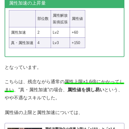
属性加速の上昇量
属性解放
部位数
属性値
装填拡張
属性加速
2
Lv2
+60
真・属性加速
4
Lv3
+150
となっています。
こちらは、残念ながら通常の
属性上限×1.6倍にかかってし
まい
、”真・属性加速”の場合、
属性値を損し易い
という、
やや不遇なスキルでした。
属性値の上限と属性加速については、
属性攻撃強化の倍率上限は「+150」と「×1.6