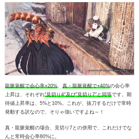
龍脈覚醒で会心率+20%
、
真・龍脈覚醒で+40%
の会心率
上昇は、それぞれ
“見切り4″及び”見切り7″と同等
です。期
待値上昇率は、5%と10%。これが、抜刀するだけで常時
発動する訳なので、そりゃ強いですよね～！
真・龍脈覚醒の場合、見切り7との併用で、これだけでな
んと常時会心率80%に。